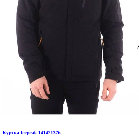
Куртка Icepeak 141421376